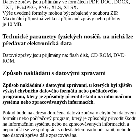
Datové zprávy jsou přijímány ve formátech
PDF, DOC, DOCX,
TXT, JPG/JPEG, PNG, XLS, XLSX.
Výše uvedené formáty mohou být zabalené v souboru ZIP.
Maximální přípustná velikost přijímané zprávy nebo přílohy
je
10 MB
.
Technické parametry fyzických nosičů, na nichž lze
předávat elektronická data
Datové zprávy jsou přijímány na:
flash disk, CD-ROM, DVD-
ROM.
Způsob nakládání s datovými zprávami
Způsob nakládání s datovými zprávami, u kterých byl zjištěn
výskyt chybného datového formátu nebo počítačového
programu, který je způsobilý přivodit škodu na informačním
systému nebo zpracovávaných informacích.
Pokud bude na adresu doručena datová zpráva v chybném datovém
formátu nebo počítačový program, který je způsobilý přivodit škodu
na informačním systému nebo na zpracovávaných informacích a
nepodaří-li se ve spolupráci s odesílatelem vadu odstranit, nebude
tato datová zpráva dále zpracovávána.