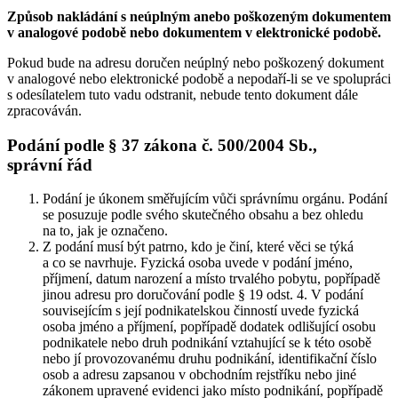
Způsob nakládání s neúplným anebo poškozeným dokumentem
v analogové podobě nebo dokumentem v elektronické podobě.
Pokud bude na adresu doručen neúplný nebo poškozený dokument
v analogové nebo elektronické podobě a nepodaří-li se ve spolupráci
s odesílatelem tuto vadu odstranit, nebude tento dokument dále
zpracováván.
Podání podle § 37 zákona č. 500/2004 Sb.,
správní řád
Podání je úkonem směřujícím vůči správnímu orgánu. Podání
se posuzuje podle svého skutečného obsahu a bez ohledu
na to, jak je označeno.
Z podání musí být patrno, kdo je činí, které věci se týká
a co se navrhuje. Fyzická osoba uvede v podání jméno,
příjmení, datum narození a místo trvalého pobytu, popřípadě
jinou adresu pro doručování podle § 19 odst. 4. V podání
souvisejícím s její podnikatelskou činností uvede fyzická
osoba jméno a příjmení, popřípadě dodatek odlišující osobu
podnikatele nebo druh podnikání vztahující se k této osobě
nebo jí provozovanému druhu podnikání, identifikační číslo
osob a adresu zapsanou v obchodním rejstříku nebo jiné
zákonem upravené evidenci jako místo podnikání, popřípadě