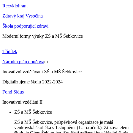
Recyklohraní
Zdravý kraj Vysočina
Škola podporující zdraví
Moderní formy výuky ZŠ a MŠ Šebkovice
Třídílek
Národní plán doučová
ní
Inovativní vzdělávání ZŠ a MŠ Šebkovice
Digitalizujeme školu 2022-2024
Fond Sidus
Inovativní vzdělání II.
ZŠ a MŠ Šebkovice
ZŠ a MŠ Šebkovice, příspěvková organizace je malá
venkovská školička s 1.stupněm (1.- 5.ročník). Zřizovatelem
školy je Obec Šebkovice. Součástí zařízení je: základní škola,