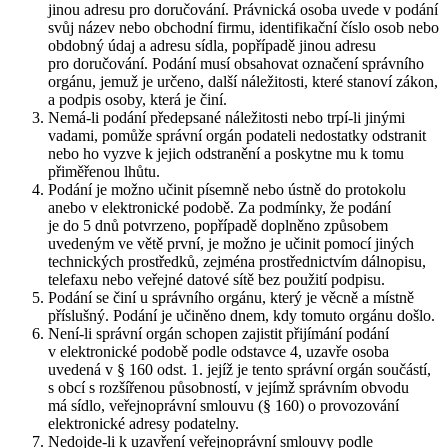
jinou adresu pro doručování. Právnická osoba uvede v podání
svůj název nebo obchodní firmu, identifikační číslo osob nebo
obdobný údaj a adresu sídla, popřípadě jinou adresu
pro doručování. Podání musí obsahovat označení správního
orgánu, jemuž je určeno, další náležitosti, které stanoví zákon,
a podpis osoby, která je činí.
Nemá-li podání předepsané náležitosti nebo trpí-li jinými
vadami, pomůže správní orgán podateli nedostatky odstranit
nebo ho vyzve k jejich odstranění a poskytne mu k tomu
přiměřenou lhůtu.
Podání je možno učinit písemně nebo ústně do protokolu
anebo v elektronické podobě. Za podmínky, že podání
je do 5 dnů potvrzeno, popřípadě doplněno způsobem
uvedeným ve větě první, je možno je učinit pomocí jiných
technických prostředků, zejména prostřednictvím dálnopisu,
telefaxu nebo veřejné datové sítě bez použití podpisu.
Podání se činí u správního orgánu, který je věcně a místně
příslušný. Podání je učiněno dnem, kdy tomuto orgánu došlo.
Není-li správní orgán schopen zajistit přijímání podání
v elektronické podobě podle odstavce 4, uzavře osoba
uvedená v § 160 odst. 1. jejíž je tento správní orgán součástí,
s obcí s rozšířenou působností, v jejímž správním obvodu
má sídlo, veřejnoprávní smlouvu (§ 160) o provozování
elektronické adresy podatelny.
Nedojde-li k uzavření veřejnoprávní smlouvy podle