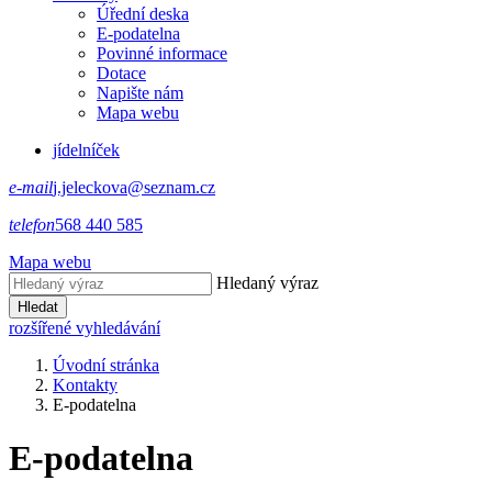
Úřední deska
E-podatelna
Povinné informace
Dotace
Napište nám
Mapa webu
jídelníček
e-mail
j.jeleckova@seznam.cz
telefon
568 440 585
Mapa webu
Hledaný výraz
Hledat
rozšířené vyhledávání
Úvodní stránka
Kontakty
E-podatelna
E-podatelna