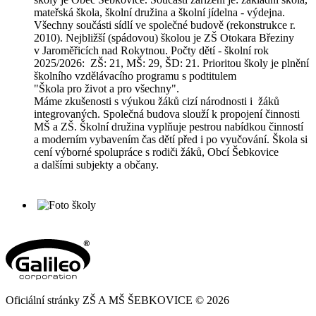
mateřská škola, školní družina a školní jídelna - výdejna.
Všechny součásti sídlí ve společné budově (rekonstrukce r.
2010). Nejbližší (spádovou) školou je ZŠ Otokara Březiny
v Jaroměřicích nad Rokytnou. Počty dětí - školní rok
2025/2026: ZŠ: 21, MŠ: 29, ŠD: 21. Prioritou školy je plnění
školního vzdělávacího programu s podtitulem
"Škola pro život a pro všechny".
Máme zkušenosti s výukou žáků cizí národnosti i žáků
integrovaných. Společná budova slouží k propojení činnosti
MŠ a ZŠ. Školní družina vyplňuje pestrou nabídkou činností
a moderním vybavením čas dětí před i po vyučování. Škola si
cení výborné spolupráce s rodiči žáků, Obcí Šebkovice
a dalšími subjekty a občany.
Oficiální stránky ZŠ A MŠ ŠEBKOVICE © 2026