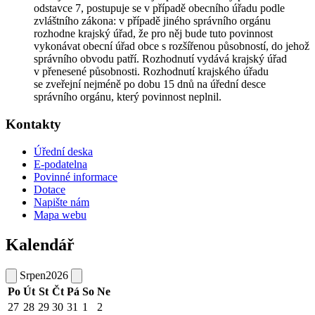
odstavce 7, postupuje se v případě obecního úřadu podle
zvláštního zákona: v případě jiného správního orgánu
rozhodne krajský úřad, že pro něj bude tuto povinnost
vykonávat obecní úřad obce s rozšířenou působností, do jehož
správního obvodu patří. Rozhodnutí vydává krajský úřad
v přenesené působnosti. Rozhodnutí krajského úřadu
se zveřejní nejméně po dobu 15 dnů na úřední desce
správního orgánu, který povinnost neplnil.
Kontakty
Úřední deska
E-podatelna
Povinné informace
Dotace
Napište nám
Mapa webu
Kalendář
Srpen
2026
Po
Út
St
Čt
Pá
So
Ne
27
28
29
30
31
1
2