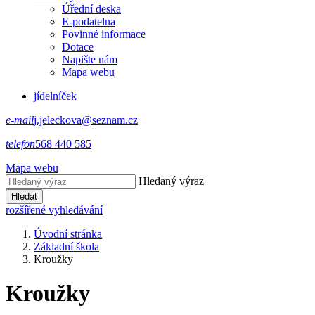
Úřední deska
E-podatelna
Povinné informace
Dotace
Napište nám
Mapa webu
jídelníček
e-mail
j.jeleckova@seznam.cz
telefon
568 440 585
Mapa webu
Hledaný výraz
Hledat
rozšířené vyhledávání
Úvodní stránka
Základní škola
Kroužky
Kroužky