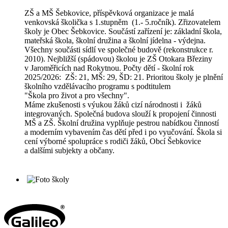
ZŠ a MŠ Šebkovice, příspěvková organizace je malá
venkovská školička s 1.stupněm (1.- 5.ročník). Zřizovatelem
školy je Obec Šebkovice. Součástí zařízení je: základní škola,
mateřská škola, školní družina a školní jídelna - výdejna.
Všechny součásti sídlí ve společné budově (rekonstrukce r.
2010). Nejbližší (spádovou) školou je ZŠ Otokara Březiny
v Jaroměřicích nad Rokytnou. Počty dětí - školní rok
2025/2026: ZŠ: 21, MŠ: 29, ŠD: 21. Prioritou školy je plnění
školního vzdělávacího programu s podtitulem
"Škola pro život a pro všechny".
Máme zkušenosti s výukou žáků cizí národnosti i žáků
integrovaných. Společná budova slouží k propojení činnosti
MŠ a ZŠ. Školní družina vyplňuje pestrou nabídkou činností
a moderním vybavením čas dětí před i po vyučování. Škola si
cení výborné spolupráce s rodiči žáků, Obcí Šebkovice
a dalšími subjekty a občany.