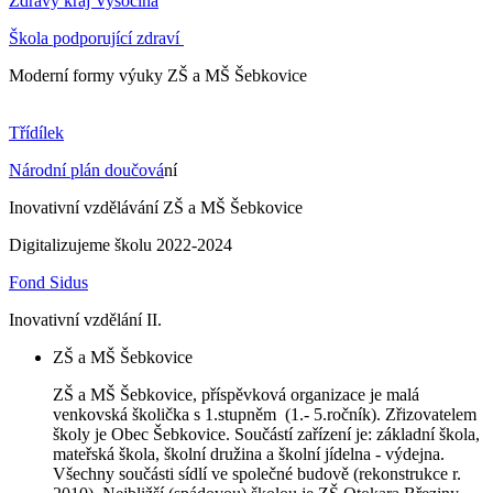
Zdravý kraj Vysočina
Škola podporující zdraví
Moderní formy výuky ZŠ a MŠ Šebkovice
Třídílek
Národní plán doučová
ní
Inovativní vzdělávání ZŠ a MŠ Šebkovice
Digitalizujeme školu 2022-2024
Fond Sidus
Inovativní vzdělání II.
ZŠ a MŠ Šebkovice
ZŠ a MŠ Šebkovice, příspěvková organizace je malá
venkovská školička s 1.stupněm (1.- 5.ročník). Zřizovatelem
školy je Obec Šebkovice. Součástí zařízení je: základní škola,
mateřská škola, školní družina a školní jídelna - výdejna.
Všechny součásti sídlí ve společné budově (rekonstrukce r.