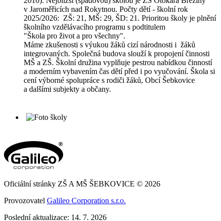
2010). Nejbližší (spádovou) školou je ZŠ Otokara Březiny
v Jaroměřicích nad Rokytnou. Počty dětí - školní rok
2025/2026: ZŠ: 21, MŠ: 29, ŠD: 21. Prioritou školy je plnění
školního vzdělávacího programu s podtitulem
"Škola pro život a pro všechny".
Máme zkušenosti s výukou žáků cizí národnosti i žáků
integrovaných. Společná budova slouží k propojení činnosti
MŠ a ZŠ. Školní družina vyplňuje pestrou nabídkou činností
a moderním vybavením čas dětí před i po vyučování. Škola si
cení výborné spolupráce s rodiči žáků, Obcí Šebkovice
a dalšími subjekty a občany.
Oficiální stránky ZŠ A MŠ ŠEBKOVICE © 2026
Provozovatel
Galileo Corporation s.r.o.
Poslední aktualizace: 14. 7. 2026