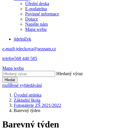
Úřední deska
E-podatelna
Povinné informace
Dotace
Napište nám
Mapa webu
jídelníček
e-mail
j.jeleckova@seznam.cz
telefon
568 440 585
Mapa webu
Hledaný výraz
Hledat
rozšířené vyhledávání
Úvodní stránka
Základní škola
Fotogalerie ZŠ 2021/2022
Barevný týden
Barevný týden