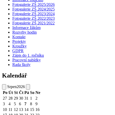
Fotogalerie ZŠ 2025⁄2026
Fotogalerie ZŠ 2024⁄2025
Fotogalerie ZŠ 2023⁄2024
Fotogalerie ZŠ 2022⁄2023
Fotogalerie ZŠ 2021⁄2022
Informace žákům
Rozvrhy hodin
Kontakt
Projekty
Kroužky
GDPR
Zápis do 1. ročníku
Pracovní nabídky
Rada školy
Kalendář
Srpen
2026
Po
Út
St
Čt
Pá
So
Ne
27
28
29
30
31
1
2
3
4
5
6
7
8
9
10
11
12
13
14
15
16